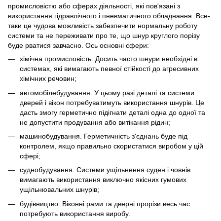
промисловістю або сферах діяльності, які пов'язані з
використання гідравлічного і пневматичного обладнання. Все-
таки це чудова можливість забезпечити нормальну роботу
системи та не переживати про те, що шнур круглого порізу
буде рватися завчасно. Ось основні сфери:
хімічна промисловість. Досить часто шнури необхідні в
системах, які вимагають певної стійкості до агресивних
хімічних речовин;
автомобілебудування. У цьому разі деталі та системи
дверей і вікон потребуватимуть використання шнурів. Це
дасть змогу герметично підігнати деталі одна до одної та
не допустити продування або витікання рідин;
машинобудування. Герметичність з'єднань буде під
контролем, якщо правильно скористатися виробом у цій
сфері;
суднобудування. Системи ущільнення суден і човнів
вимагають використання виключно якісних гумових
ущільнювальних шнурів;
будівництво. Віконні рами та дверні прорізи весь час
потребують використання виробу.