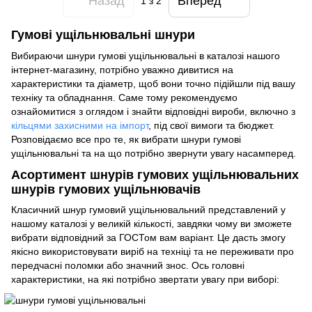
Назад
Вперед
1
з 2
Гумові ущільнювальні шнури
Вибираючи шнури гумові ущільнювальні в каталозі нашого
інтернет-магазину, потрібно уважно дивитися на
характеристики та діаметр, щоб вони точно підійшли під вашу
техніку та обладнання. Саме тому рекомендуємо
ознайомитися з оглядом і знайти відповідні вироби, включно з
кільцями захисними на імпорт
, під свої вимоги та бюджет.
Розповідаємо все про те, як вибрати шнури гумові
ущільнювальні та на що потрібно звернути увагу насамперед.
Асортимент шнурів гумових ущільнювальних
шнурів гумових ущільнювачів
Класичний шнур гумовий ущільнювальний представлений у
нашому каталозі у великій кількості, завдяки чому ви зможете
вибрати відповідний за ГОСТом вам варіант. Це дасть змогу
якісно використовувати виріб на техніці та не переживати про
передчасні поломки або значний знос. Ось головні
характеристики, на які потрібно звертати увагу при виборі: