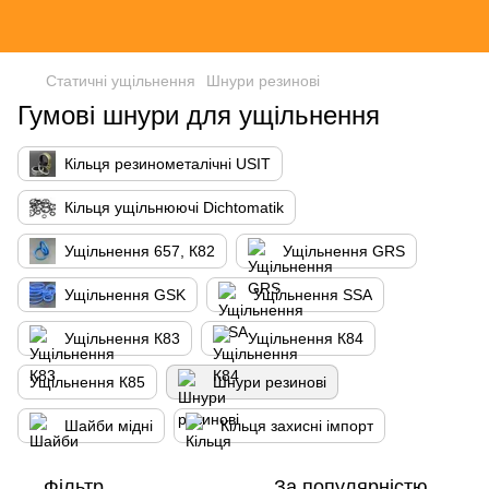
Статичні ущільнення
Шнури резинові
Гумові шнури для ущільнення
Кільця резинометалічні USIT
Кільця ущільнюючі Dichtomatik
Ущільнення 657, К82
Ущільнення GRS
Ущільнення GSK
Ущільнення SSA
Ущільнення К83
Ущільнення К84
Ущільнення К85
Шнури резинові
Шайби мідні
Кільця захисні імпорт
Фільтр
За популярністю