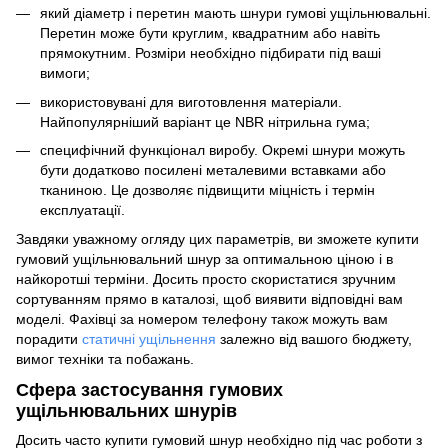
який діаметр і перетин мають шнури гумові ущільнювальні.
Перетин може бути круглим, квадратним або навіть
прямокутним. Розміри необхідно підбирати під ваші
вимоги;
використовувані для виготовлення матеріали.
Найпопулярніший варіант це NBR нітрильна гума;
специфічний функціонал виробу. Окремі шнури можуть
бути додатково посилені металевими вставками або
тканиною. Це дозволяє підвищити міцність і термін
експлуатації.
Завдяки уважному огляду цих параметрів, ви зможете купити
гумовий ущільнювальний шнур за оптимальною ціною і в
найкоротші терміни. Досить просто скористатися зручним
сортуванням прямо в каталозі, щоб виявити відповідні вам
моделі. Фахівці за номером телефону також можуть вам
порадити
статичні ущільнення
залежно від вашого бюджету,
вимог техніки та побажань.
Сфера застосування гумових
ущільнювальних шнурів
Досить часто купити гумовий шнур необхідно під час роботи з