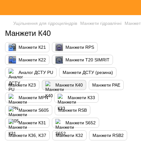
Ущільнення для гідроциліндрів
Манжети гідравлічні
Манжет
Манжети К40
Манжети К21
Манжети RPS
Манжети К22
Манжети Т20 SIMRIT
Аналог ДСТУ PU
Манжети ДСТУ (резина)
Манжети К23
Манжети К40
Манжети PAE
Манжети MPN
Манжети К33
Манжети S605
Манжети RSB
Манжети К31
Манжети S652
Манжети К36, K37
Манжети К32
Манжети RSB2