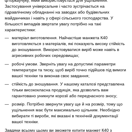
фторкаучуку, який використовується для ущільнення.
Застосування універсальне і часто зустрічається на
гідравлічному обладнанні на заводах або будівельних
майданчиках і навіть у сфері сільського господарства. У
більшості випадків звертати увагу потрібно на такі
характеристики:
матеріал виготовлення. Найчастіше манжета К40
виготовляється з матеріалів, які показують високу стійкість
до зношування. Використовуватися виріб може навіть в
агресивних робочих середовищах;
робочі умови. Зверніть увагу на допустимі параметри
температури та тиску, щоб виріб точно підійшов під вимоги
вашої техніки та виконав своє завдання;
стійкість до зношування. У нашому каталозі представлена
тільки висококласна продукція, яка дозволить вам
гарантовано уникнути корозії або передчасного зносу;
розмір. Потрібно звернути увагу ще й на розмір, тому що
ущільнення має бути максимально щільним. Необхідно
вибирати ті вироби, які вказані в технічній документації
вашої техніки.
Завдяки всьому цьому ви зможете купити манжет К40 з