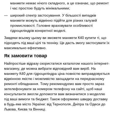
манжети немає нічого складного, а це означає, що ремонт
і час простою будуть мінімальними;
широкий спектр застосування. У більшості випадків
манжети можуть відмінно підійти для різних галузей
промисловості. Головне враховувати особливості
гідроциліндрів конкретної моделі.
Завдяки всьому цьому ви зможете манжети К40 купити ті, що
підходять під ваші цілі та техніку. Це дасть змогу застосувати їх
максимально ефективно.
Як замовити товар
Найпростіше відразу скористатися каталогом нашого інтернет-
магазину, де можна вибрати відповідний вам виріб. На
манжету К40 для гідроциліндра ціна повністю виправдовується
відмінною якістю і можливістю заощадити на передчасному
ремонті обладнання. Тому рекомендуємо вам просто зараз
зателефонувати за номером телефону на сайті, щоб наші
консультанти змогли допомогти вам визначитися з моделлю
під ваші вимоги та бюджет. Також оформимо швидку доставку
в будь-яке місто України: від Тернополя, Дніпра та Одеси до
Львова, Києва та Вінниці.