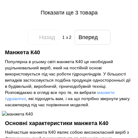
Показати ще 3 товара
Назад
Вперед
1
з 2
Манжета К40
Популярна в усьому світі манжета К40 це необхідний
ущільнювальний виріб, який на постійній основі
використовується під час роботи гідроциліндрів. У більшості
випадків застосовується подібна продукція односторонньої дії
в будівельній, виробничій, гірничодобувній техніці.
Розповідаємо в огляді все про те, як вибрати
манжети
гідравлічні
, які підходять вам, і на що потрібно звернути увагу
насамперед під час порівняння моделей.
Основні характеристики манжета К40
Найчастіше манжета К40 являє собою висококласний виріб з