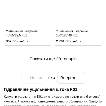
Ущільнення шевронне
Ущільнення шевронне
45*65*22,5 К01
100*120*40 К01
957.00 грн/шт.
2 781.00 грн/шт.
Показати ще 20 товарів
Назад
Вперед
1
з 3
Гідравлічне ущільнення штока К01
Купуючи ущільнення К01 ви отримуєте не тільки виріб високої
якості, а й захист від пошкоджень вашого обладнання. Завдяки
представленій в асортименті продукції ви зможете вибрати