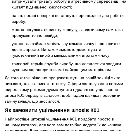
витримувати тривалу роботу в агресивному середовищі, на
кшталт підвищеної кислотності;
навіть погані поверхні не стануть перешкодою для роботи
виробу;
можна регулювати висоту корпусу, завдяки чому вам така
продукція точно підійде;
установка займає мінімальну кількість часу і проводиться
досить просто. Ви також зможете демонтувати
гумотехнічний виріб з мінімальними втратами часу;
тривалий термін служби виробу, що досягається завдяки
чудовим характеристикам і найкращим матеріалам.
До того ж такі рішення працюватимуть на вашій техніці як за
низького, так і за високого тиску. Сфери застосування вельми
широкі, тому рекомендуємо купити гідравлічне ущільнення
штока К01 одразу із запасом, щоб надалі швидко проводити
заміну кільця, що зносилося.
Як замовити ущільнення штоків К01
Найпростіше штокові ущільнення К01 придбати просто в
нашому каталозі, для чого вам потрібно додати їх до кошика
та оплатити. Водночас ви можете зателефонувати за нашим