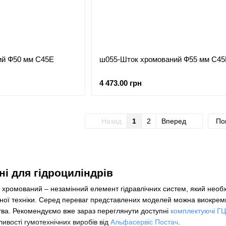
ий Ф50 мм С45Е
ш055-Шток хромований Ф55 мм С45
4 473.00 грн
Назад
1
2
Вперед
По
і для гідроциліндрів
ок хромований – незамінний елемент гідравлічних систем, який нео
ної техніки. Серед переваг представлених моделей можна виокремит
тва. Рекомендуємо вже зараз переглянути доступні
комплектуючі ГЦ
ливості гумотехнічних виробів від
Альфасервіс Постач
.