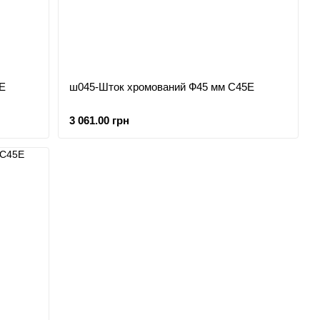
Е
ш045-Шток хромований Ф45 мм С45Е
3 061.00 грн