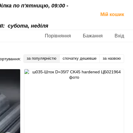
ділка по п'ятницю, 09:00 -
Мій кошик
І:
субота, неділя
Порівняння
Бажання
Вхід
за популярністю
спочатку дешевше
за назвою
ортування: