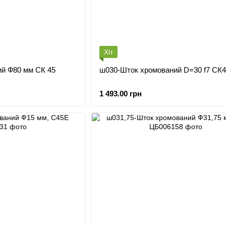
Хіт
й Ф80 мм СК 45
ш030-Шток хромований D=30 f7 СК4
1 493.00 грн