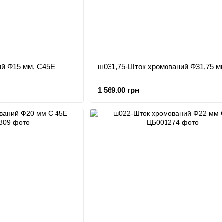
й Ф15 мм, С45Е
ш031,75-Шток хромований Ф31,75 
1 569.00 грн