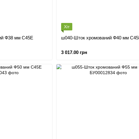
Хіт
ий Ф38 мм С45Е
ш040-Шток хромований Ф40 мм С45
3 017.00 грн