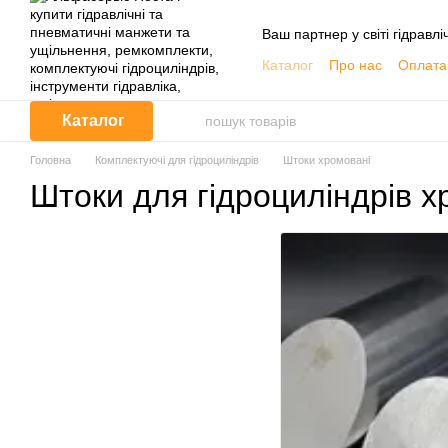
Перейти до основного контенту
Ваш партнер у світі гідравлі
Каталог
Про нас
Оплата 
Обмін та повернення
Контактна інформація
Каталог
Корисна інформація, Кат
Договір публічної оферти
Головна
Комплектуючі для гідроциліндрів
Штоки хромовані
Відгуки про магазин
Штоки для гідроциліндрів х