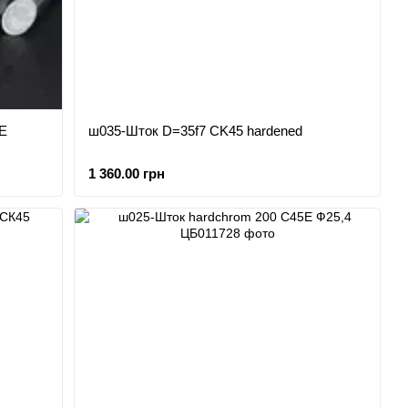
Е
ш035-Шток D=35f7 CK45 hardened
1 360.00 грн