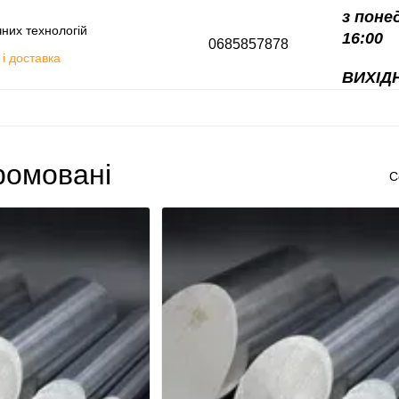
з поне
чних технологій
16:00
0685857878
і доставка
ВИХІДН
алоги
ромовані
С