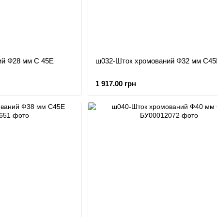
й Ф28 мм С 45Е
ш032-Шток хромований Ф32 мм С45
1 917.00 грн