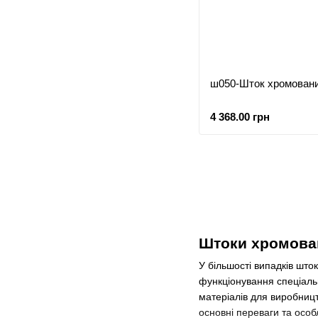
ш050-Шток хромован
4 368.00 грн
Штоки хромован
У більшості випадків шт
функціонування спеціаль
матеріалів для виробниц
основні переваги та особ