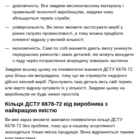
довговічність. Все завдяки висококласному матеріалу і
правильній технології виробництва, завдяки чому
збільшується термін служби;
універсальність. Ви легко зможете застосувати виріб у
різних галузях промисловості, а тому можна придбати
елемент відразу у великій кількості;
економічність. Самі по собі манжети дають змогу уникнути
передчасних ремонтів і замін деталей, які можуть виходити
з ладу через потрапляння всередину зовнішніх частинок.
Завдяки всьому цьому на пневматичні манжети ДСТУ 6678-72
ціна більш ніж виправдана, тому що ви отримуєте недорого
дійсно якісний виріб. Прослужить така деталь весь свій термін,
але варто відразу купувати їх у кількості. Завдяки цьому на
виробництві не буде ніяких простоїв.
Кільця ДСТУ 6678-72 від виробника з
найкращою якістю
Ви вже зараз зможете замовити пневматичні кільця ДСТУ
6678-72 без проблем, тому що в нашому асортименті
знаходиться тільки якісна продукція. Вона відрізняється такими
властивостями: