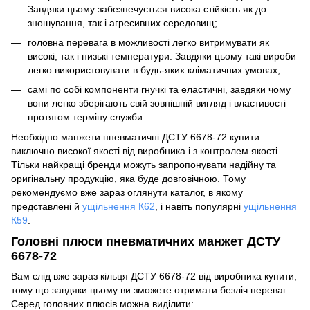
Завдяки цьому забезпечується висока стійкість як до
зношування, так і агресивних середовищ;
головна перевага в можливості легко витримувати як
високі, так і низькі температури. Завдяки цьому такі вироби
легко використовувати в будь-яких кліматичних умовах;
самі по собі компоненти гнучкі та еластичні, завдяки чому
вони легко зберігають свій зовнішній вигляд і властивості
протягом терміну служби.
Необхідно манжети пневматичні ДСТУ 6678-72 купити
виключно високої якості від виробника і з контролем якості.
Тільки найкращі бренди можуть запропонувати надійну та
оригінальну продукцію, яка буде довговічною. Тому
рекомендуємо вже зараз оглянути каталог, в якому
представлені й
ущільнення К62
, і навіть популярні
ущільнення
К59
.
Головні плюси пневматичних манжет ДСТУ
6678-72
Вам слід вже зараз кільця ДСТУ 6678-72 від виробника купити,
тому що завдяки цьому ви зможете отримати безліч переваг.
Серед головних плюсів можна виділити: