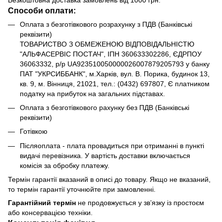
Способи оплати:
Оплата з безготівкового розрахунку з ПДВ (Банківські
реквізити)
ТОВАРИСТВО З ОБМЕЖЕНОЮ ВІДПОВІДАЛЬНІСТЮ
"АЛЬФАСЕРВІС ПОСТАЧ", ІПН 360633302286, ЄДРПОУ
36063332, р/р UA923510050000026007879205793 у банку
ПАТ "УКРСИББАНК", м.Харків, вул. В. Порика, будинок 13,
кв. 9, м. Вінниця, 21021, тел.: (0432) 697807, Є платником
податку на прибуток на загальних підставах.
Оплата з безготівкового рахунку без ПДВ (Банківські
реквізити)
Готівкою
Післяоплата - плата провадиться при отриманні в пункті
видачі перевізника. У вартість доставки включається
комісія за обробку платежу.
Термін гарантії вказаний в описі до товару. Якщо не вказаний,
то термін гарантії уточнюйте при замовленні.
Гарантійний термін
не продовжується у зв’язку із простоєм
або консервацією техніки.