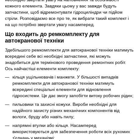
кожного елемента. Завдяки цьому у вас завжди будуть
запчастини, щоб відремонтувати гідроциліндри чи підйом
стріли. Розповідаємо все про те, як вибрати такий комплект і
на що потрібно звертати увагу насамперед.
Що входить до ремкомплекту для
автокранової техніки
Здебільшого ремкомплекти для автокранової техніки матимуть
всередині себе всі необхідні запчастини, які можуть
знадобиться для термінового проведення ремонтних робіт.
Ось найчастіші елементи комплекту:
кільця ущільнювачів і манжети. У більшості випадків
ремкомплекти для автокранової техніки матимуть
всередині спеціальні елементи для відновлення
гідросистеми. Це дає змогу запобігти витоку робочих рідин;
пильовики та захисні кожухи. Вироби необхідні для
надійного захисту різних механічних компонентів від
вологи, бруду або навіть пилу;
напрямні втулки або кільця. Насамперед
використовуються для забезпечення роботи всіх рухомих
з'єднань у механізмі;