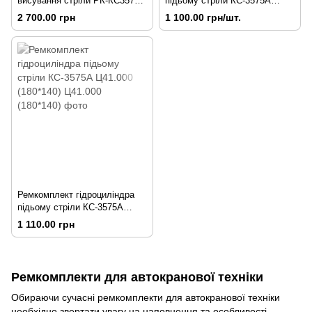
висування стріли РК-КС3575А
підьому стріли КС-3575А
63.900-1
Ц41.000 (160*140)
2 700.00 грн
1 100.00 грн/шт.
Ремкомплект гідроциліндра
підьому стріли КС-3575А
Ц41.000 (180*140)
1 110.00 грн
Ремкомплекти для автокранової техніки
Обираючи сучасні ремкомплекти для автокранової техніки
необхідно звертати увагу на наповнення та особливості