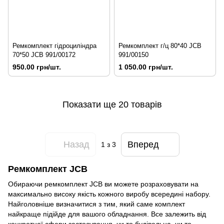
Ремкомплект гідроциліндра
Ремкомплект г/ц 80*40 JCB
70*50 JCB 991/00172
991/00150
950.00 грн/шт.
1 050.00 грн/шт.
Показати ще 20 товарів
Назад
Вперед
1
з 3
Ремкомплект JCB
Обираючи ремкомплект JCB ви можете розраховувати на
максимально високу якість кожного виробу всередині набору.
Найголовніше визначитися з тим, який саме комплект
найкраще підійде для вашого обладнання. Все залежить від
конкретної сфери застосування, чи то будівельна, чи то