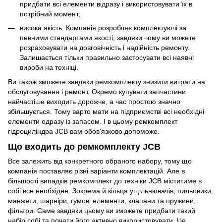
придбати всі елементи відразу і використовувати їх в
потрібний момент;
висока якість. Компанія розробляє комплектуючі за
певними стандартами якості, завдяки чому ви можете
розраховувати на довговічність і надійність ремонту.
Залишається тільки правильно застосувати всі наявні
вироби на техніці.
Ви також зможете завдяки ремкомплекту знизити витрати на
обслуговування і ремонт. Окремо купувати запчастини
найчастіше виходить дорожче, а час простою значно
збільшується. Тому варто мати на підприємстві всі необхідні
елементи одразу із запасом. І в цьому ремкомплект
гідроциліндра JCB вам обов'язково допоможе.
Що входить до ремкомплекту JCB
Все залежить від конкретного обраного набору, тому що
компанія поставляє різні варіанти комплектацій. Але в
більшості випадків ремкомплект до техніки JCB міститиме в
собі все необхідне. Зокрема й кільця ущільнювачів, пильовики,
манжети, шарніри, гумові елементи, клапани та пружини,
фільтри. Саме завдяки цьому ви зможете придбати такий
набір собі та почати його активно використовувати. Це