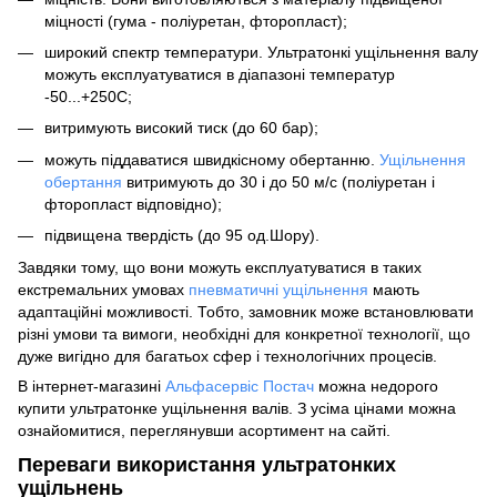
міцності (гума - поліуретан, фторопласт);
широкий спектр температури. Ультратонкі ущільнення валу
можуть експлуатуватися в діапазоні температур
-50...+250С;
витримують високий тиск (до 60 бар);
можуть піддаватися швидкісному обертанню.
Ущільнення
обертання
витримують до 30 і до 50 м/с (поліуретан і
фторопласт відповідно);
підвищена твердість (до 95 од.Шору).
Завдяки тому, що вони можуть експлуатуватися в таких
екстремальних умовах
пневматичні ущільнення
мають
адаптаційні можливості. Тобто, замовник може встановлювати
різні умови та вимоги, необхідні для конкретної технології, що
дуже вигідно для багатьох сфер і технологічних процесів.
В інтернет-магазині
Альфасервіс Постач
можна недорого
купити ультратонке ущільнення валів. З усіма цінами можна
ознайомитися, переглянувши асортимент на сайті.
Переваги використання ультратонких
ущільнень