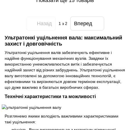
Показати ще 15 товарів
Назад
Вперед
1
з 2
Ультратонкі ущільнення вала: максимальний
захист і довговічність
Ультратонкі ущільнення валів забезпечують ефективне і
надійне функціонування механічних вузлів. Завдяки їх
використанню унеможливлюється витік і забезпечується
надійний захист від різних забруднень. Ультратонкі ущільнення
валу виготовлені за допомогою інноваційних технологій, є
ефективними та вирізняються довгим терміном експлуатації,
що дуже важливо в багатьох виробничих сферах.
Технічні характеристики та можливості
Розглянемо якими володіють важливими характеристиками
такі ущільнення:
міцність. Вони виготовляються з матеріалу підвищеної