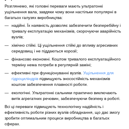
Розглянемо, які головні переваги мають ультратонкі
ущільнення вала, завдяки чому вони настільки популярні в
багатьох галузях виробництва:
надійні. Їх наявність дозволяє забезпечити безперебійну і
тривалу експлуатацію механізмів, скорочуючи аварійність
вузлів;
хімічно стійкі. Ці ущільнення стійкі до впливу агресивних
середовищ і не піддаються корозії;
фінансово економні. Коштом тривалого експлуатаційного
терміну нема потреби в регулярній заміні;
ефективні при функціонуванні вузлів.
Ущільнення для
гідроциліндрів
підвищують зносостійкість механізмів
коштом забезпечення плавності роботи.
екологічні. Ультратонкі сальники практично виключають
витік агрегатних речовин, забезпечуючи безпеку в роботі.
Всі ці переваги підвищують технологічну надійність і
ефективність роботи різних вузлів обладнання, що дає змогу
зробити оптимальним процеси виробництва в багатьох
сферах.