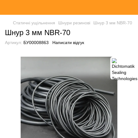
Статичні ущільнення
Шнури резинові
Шнур 3 мм NBR-70
Шнур 3 мм NBR-70
Артикул:
БУ00008863
Написати відгук