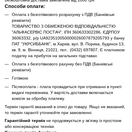
Способи оплати:
Оплата з безготівкового розрахунку з ПДВ (Банківські
реквізити)
ТОВАРИСТВО З ОБМЕЖЕНОЮ ВІДПОВІДАЛЬНІСТЮ
"АЛЬФАСЕРВІС ПОСТАЧ", ІПН 360633302286, ЄДРПОУ
36063332, р/р UA923510050000026007879205793 у банку
ПАТ "УКРСИББАНК", м.Харків, вул. В. Порика, будинок 13,
кв. 9, м. Вінниця, 21021, тел.: (0432) 697807, Є платником
податку на прибуток на загальних підставах.
Оплата з безготівкового рахунку без ПДВ (Банківські
реквізити)
Готівкою
Післяоплата - плата провадиться при отриманні в пункті
видачі перевізника. У вартість доставки включається
комісія за обробку платежу.
Термін гарантії вказаний в описі до товару. Якщо не вказаний,
то термін гарантії уточнюйте при замовленні.
Гарантійний термін
не продовжується у зв’язку із простоєм
або консервацією техніки.