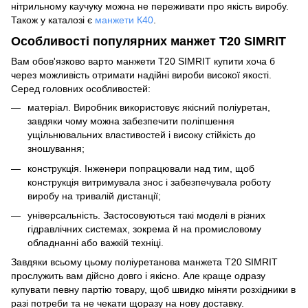
нітрильному каучуку можна не переживати про якість виробу.
Також у каталозі є
манжети К40
.
Особливості популярних манжет Т20 SIMRIT
Вам обов'язково варто манжети Т20 SIMRIT купити хоча б
через можливість отримати надійні вироби високої якості.
Серед головних особливостей:
матеріал. Виробник використовує якісний поліуретан,
завдяки чому можна забезпечити поліпшення
ущільнювальних властивостей і високу стійкість до
зношування;
конструкція. Інженери попрацювали над тим, щоб
конструкція витримувала знос і забезпечувала роботу
виробу на тривалій дистанції;
універсальність. Застосовуються такі моделі в різних
гідравлічних системах, зокрема й на промисловому
обладнанні або важкій техніці.
Завдяки всьому цьому поліуретанова манжета Т20 SIMRIT
прослужить вам дійсно довго і якісно. Але краще одразу
купувати певну партію товару, щоб швидко міняти розхідники в
разі потреби та не чекати щоразу на нову доставку.