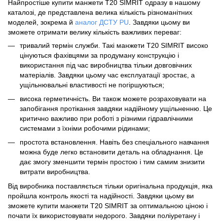
Найпростіше купити манжети Т20 SIMRIT одразу в нашому
каталозі, де представлена велика кількість різноманітних
моделей, зокрема й
аналог ДСТУ PU
. Завдяки цьому ви
зможете отримати велику кількість важливих переваг:
тривалий термін служби. Такі манжети Т20 SIMRIT високо
цінуються фахівцями за продуману конструкцію і
використання під час виробництва тільки довговічних
матеріалів. Завдяки цьому час експлуатації зростає, а
ущільнювальні властивості не погіршуються;
висока герметичність. Ви також можете розраховувати на
запобігання протікання завдяки надійному ущільненню. Це
критично важливо при роботі з різними гідравлічними
системами з їхніми робочими рідинами;
простота встановлення. Навіть без спеціального навчання
можна буде легко встановити деталь на обладнання. Це
дає змогу зменшити термін простою і тим самим знизити
витрати виробництва.
Від виробника поставляється тільки оригінальна продукція, яка
пройшла контроль якості та надійності. Завдяки цьому ви
зможете купити манжети Т20 SIMRIT за оптимальною ціною і
почати їх використовувати недорого. Завдяки поліуретану і