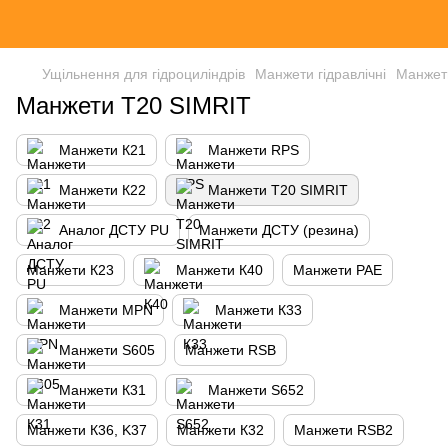
Ущільнення для гідроциліндрів
Манжети гідравлічні
Манжет
Манжети Т20 SIMRIT
Манжети К21
Манжети RPS
Манжети К22
Манжети Т20 SIMRIT
Аналог ДСТУ PU
Манжети ДСТУ (резина)
Манжети К23
Манжети К40
Манжети PAE
Манжети MPN
Манжети К33
Манжети S605
Манжети RSB
Манжети К31
Манжети S652
Манжети К36, K37
Манжети К32
Манжети RSB2