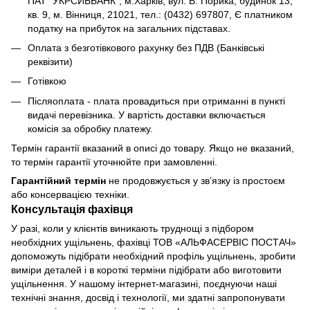
ПАТ "УКРСИББАНК", м.Харків, вул. В. Порика, будинок 13,
кв. 9, м. Вінниця, 21021, тел.: (0432) 697807, Є платником
податку на прибуток на загальних підставах.
Оплата з безготівкового рахунку без ПДВ (Банківські
реквізити)
Готівкою
Післяоплата - плата провадиться при отриманні в пункті
видачі перевізника. У вартість доставки включається
комісія за обробку платежу.
Термін гарантії вказаний в описі до товару. Якщо не вказаний,
то термін гарантії уточнюйте при замовленні.
Гарантійний термін
не продовжується у зв’язку із простоєм
або консервацією техніки.
Консультація фахівця
У разі, коли у клієнтів виникають труднощі з підбором
необхідних ущільнень, фахівці ТОВ «АЛЬФАСЕРВІС ПОСТАЧ»
допоможуть підібрати необхідний профіль ущільнень, зробити
виміри деталей і в короткі терміни підібрати або виготовити
ущільнення. У нашому інтернет-магазині, поєднуючи наші
технічні знання, досвід і технології, ми здатні запропонувати