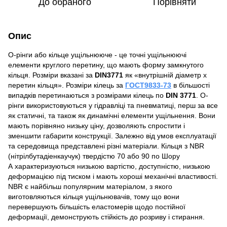
До обраного
Порівняти
Опис
О-рінги або кільце ущільнююче - це точні ущільнюючі
елементи круглого перетину, що мають форму замкнутого
кільця. Розміри вказані за
DIN3771
як «внутрішній діаметр х
перетин кільця». Розміри кілець за
ГОСТ9833-73
в більшості
випадків перетинаються з розмірами кілець по
DIN 3771
. О-
рінги використовуються у гідравліці та пневматиці, перш за все
як статичні, та також як динамічні елементи ущільнення. Вони
мають порівняно низьку ціну, дозволяють спростити і
зменшити габарити конструкції. Залежно від умов експлуатації
та середовища представлені різні матеріали. Кільця з NBR
(нітрілбутадіенкаучук) твердістю 70 або 90 по Шору
А характеризуються низькою вартістю, доступністю, низькою
деформацією під тиском і мають хороші механічні властивості.
NBR є найбільш популярним матеріалом, з якого
виготовляються кільця ущільнювачів, тому що вони
перевершують більшість еластомерів щодо постійної
деформації, демонструють стійкість до розриву і стирання.