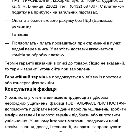
ПАТ "УКРСИББАНК", м.Харків, вул. В. Порика, будинок 13,
кв. 9, м. Вінниця, 21021, тел.: (0432) 697807, Є платником
податку на прибуток на загальних підставах.
Оплата з безготівкового рахунку без ПДВ (Банківські
реквізити)
Готівкою
Післяоплата - плата провадиться при отриманні в пункті
видачі перевізника. У вартість доставки включається
комісія за обробку платежу.
Термін гарантії вказаний в описі до товару. Якщо не вказаний,
то термін гарантії уточнюйте при замовленні.
Гарантійний термін
не продовжується у зв’язку із простоєм
або консервацією техніки.
Консультація фахівця
У разі, коли у клієнтів виникають труднощі з підбором
необхідних ущільнень, фахівці ТОВ «АЛЬФАСЕРВІС ПОСТАЧ»
допоможуть підібрати необхідний профіль ущільнень, зробити
виміри деталей і в короткі терміни підібрати або виготовити
ущільнення. У нашому інтернет-магазині, поєднуючи наші
технічні знання, досвід і технології, ми здатні запропонувати