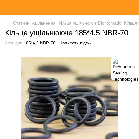
Статичні ущільнення
Кільця ущільнюючі Dichtomatik
Кільця
Кільце ущільнююче 185*4,5 NBR-70
Артикул:
185*4,5 NBR-70
Написати відгук