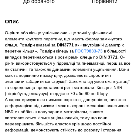
До обраного
Порівняти
Опис
О-рінги або кільце ущільнююче - це точні ущільнюючі
елементи круглого перетину, що мають форму замкнутого
кільця. Розміри вказані за
DIN3771
як «внутрішній діаметр х
перетин кільця». Розміри кілець за
ГОСТ9833-73
в більшості
випадків перетинаються з розмірами кілець по
DIN 3771
. О-
рінги використовуються у гідравліці та пневматиці, перш за все
як статичні, та також як динамічні елементи ущільнення. Вони
мають порівняно низьку ціну, дозволяють спростити і
зменшити габарити конструкції. Залежно від умов експлуатації
та середовища представлені різні матеріали. Кільця з NBR
(нітрілбутадіенкаучук) твердістю 70 або 90 по Шору
А характеризуються низькою вартістю, доступністю, низькою
деформацією під тиском і мають хороші механічні властивості.
NBR є найбільш популярним матеріалом, з якого
виготовляються кільця ущільнювачів, тому що вони
перевершують більшість еластомерів щодо постійної
деформації, демонструють стійкість до розриву і стирання.