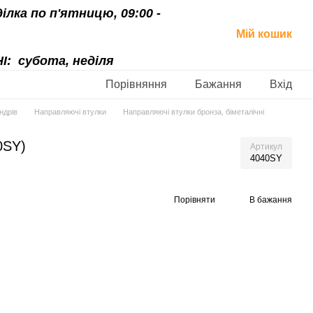
ділка по п'ятницю, 09:00 -
Мій кошик
І:
субота, неділя
Порівняння
Бажання
Вхід
ндрів
Направляючі втулки
Направляючі втулки бронза, біметалічні
0SY)
Артикул
4040SY
Порівняти
В бажання