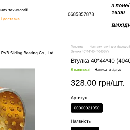
з поне
чних технологій
16:00
0685857878
і доставка
ВИХІДН
алоги
Головна
Комплектуючі для гідроцилі
Втулка 40*44*40 (4040SY)
Втулка 40*44*40 (404
В наявності
Написати відгук
328.00 грн/шт.
Артикул
00000021950
Наявність