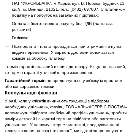
ПАТ "УКРСИББАНК", м.Харків, вул. В. Порика, будинок 13,
кв. 9, м. Вінниця, 21021, тел.: (0432) 697807, Є платником
податку на прибуток на загальних підставах.
Оплата з безготівкового рахунку без ПДВ (Банківські
реквізити)
Готівкою
Післяоплата - плата провадиться при отриманні в пункті
видачі перевізника. У вартість доставки включається
комісія за обробку платежу.
Термін гарантії вказаний в описі до товару. Якщо не вказаний,
то термін гарантії уточнюйте при замовленні.
Гарантійний термін
не продовжується у зв’язку із простоєм
або консервацією техніки.
Консультація фахівця
У разі, коли у клієнтів виникають труднощі з підбором
необхідних ущільнень, фахівці ТОВ «АЛЬФАСЕРВІС ПОСТАЧ»
допоможуть підібрати необхідний профіль ущільнень, зробити
виміри деталей і в короткі терміни підібрати або виготовити
ущільнення. У нашому інтернет-магазині, поєднуючи наші
технічні знання, досвід і технології, ми здатні запропонувати