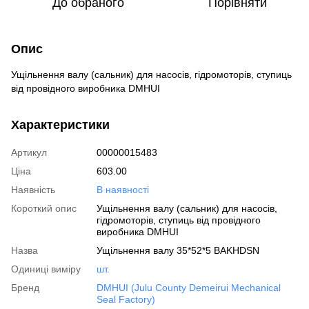
До обраного
Порівняти
Опис
Ущільнення валу (сальник) для насосів, гідромоторів, ступиць
від провідного виробника DMHUI
Характеристики
Артикул
00000015483
Ціна
603.00
Наявність
В наявності
Короткий опис
Ущільнення валу (сальник) для насосів,
гідромоторів, ступиць від провідного
виробника DMHUI
Назва
Ущільнення валу 35*52*5 BAKHDSN
Одиниці виміру
шт.
Бренд
DMHUI (Julu County Demeirui Mechanical
Seal Factory)