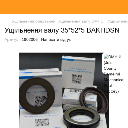
Ущільнення обертання
Ущільнення валу DMHUI
Ущільненн
Ущільнення валу 35*52*5 BAKHDSN
Артикул:
1902006
Написати відгук