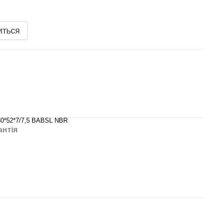
иться
30*52*7/7,5 BABSL NBR
антія