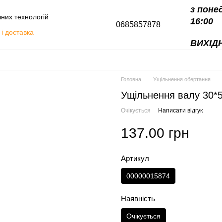
з поне
чних технологій
16:00
0685857878
і доставка
ВИХІДН
алоги
Головна
Ущільнення обертання
Ущільнення валу 30*
Очікується
Написати відгук
137.00 грн
Артикул
00000015874
Наявність
Очікується