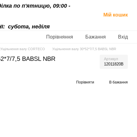
ділка по п'ятницю, 09:00 -
Мій кошик
І:
субота, неділя
Порівняння
Бажання
Вхід
Ущільнення валу CORTECO
Ущільнення валу 30*52*7/7,5 BABSL NBR
52*7/7,5 BABSL NBR
Артикул
12011820В
Порівняти
В бажання