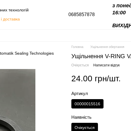
з поне
чних технологій
16:00
0685857878
і доставка
ВИХІДН
алоги
Головна
Ущільнення обертання
Ущільнення V-RING 
Очікується
Написати відгук
24.00 грн/шт.
Артикул
00000015516
Наявність
Очікується