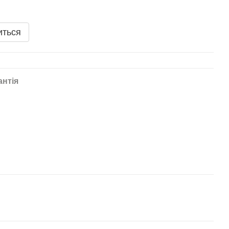
иться
антія