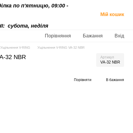
ділка по п'ятницю, 09:00 -
Мій кошик
І:
субота, неділя
Порівняння
Бажання
Вхід
Ущільнення V-RING
Ущільнення V-RING VA-32 NBR
VA-32 NBR
Артикул
VA-32 NBR
Порівняти
В бажання