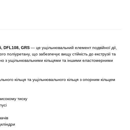
5, DFL108, GRS
— це ущільнювальний елемент подвійної дії,
о поліуретану, що забезпечує вищу стійкість до екструзії та
яно з ущільнювальними кільцями та іншими еластомерними
льного кільця та ущільнювального кільця з опорним кільцем
високому тиску
пусі
ачів
циліндри