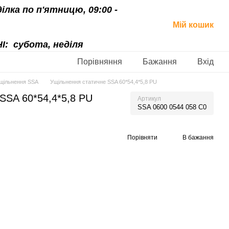
ділка по п'ятницю, 09:00 -
Мій кошик
І:
субота, неділя
Порівняння
Бажання
Вхід
щільнення SSA
Ущільнення статичне SSA 60*54,4*5,8 PU
SSA 60*54,4*5,8 PU
Артикул
SSA 0600 0544 058 C0
Порівняти
В бажання