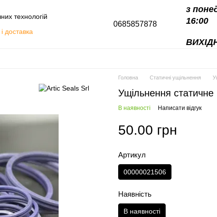
з поне
чних технологій
16:00
0685857878
і доставка
ВИХІДН
алоги
Головна
Статичні ущільнення
У
Ущільнення статичне 
В наявності
Написати відгук
50.00 грн
Артикул
00000021506
Наявність
В наявності