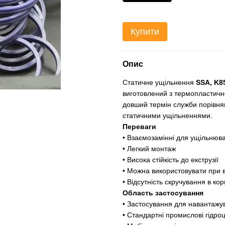
Купити
Опис
Статичне ущільнення
SSA, K8
виготовлений з термопластичног
довший термін служби порівн
статичними ущільненнями.
Переваги
• Взаємозамінні для ущільнюва
• Легкий монтаж
• Висока стійкість до екструзії
• Можна використовувати при 
• Відсутність скручування в кор
Область застосування
• Застосування для навантажув
• Стандартні промислові гідро