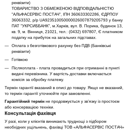
реквізити)
ТОВАРИСТВО З ОБМЕЖЕНОЮ ВІДПОВІДАЛЬНІСТЮ
"АЛЬФАСЕРВІС ПОСТАЧ", ІПН 360633302286, ЄДРПОУ
36063332, р/р UA923510050000026007879205793 у банку
ПАТ "УКРСИББАНК", м.Харків, вул. В. Порика, будинок 13,
кв. 9, м. Вінниця, 21021, тел.: (0432) 697807, Є платником
податку на прибуток на загальних підставах.
Оплата з безготівкового рахунку без ПДВ (Банківські
реквізити)
Готівкою
Післяоплата - плата провадиться при отриманні в пункті
видачі перевізника. У вартість доставки включається
комісія за обробку платежу.
Термін гарантії вказаний в описі до товару. Якщо не вказаний,
то термін гарантії уточнюйте при замовленні.
Гарантійний термін
не продовжується у зв’язку із простоєм
або консервацією техніки.
Консультація фахівця
У разі, коли у клієнтів виникають труднощі з підбором
необхідних ущільнень, фахівці ТОВ «АЛЬФАСЕРВІС ПОСТАЧ»