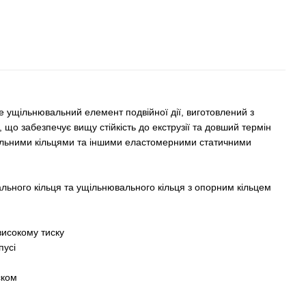
 ущільнювальний елемент подвійної дії, виготовлений з
 що забезпечує вищу стійкість до екструзії та довший термін
альними кільцями та іншими еластомерними статичними
льного кільця та ущільнювального кільця з опорним кільцем
високому тиску
пусі
ском