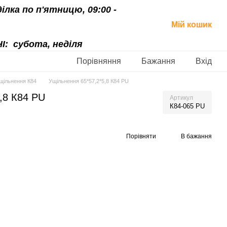
ділка по п'ятницю, 09:00 -
Мій кошик
І:
субота, неділя
Порівняння
Бажання
Вхід
щільнення К84
Ущільнення 65*57,2*5,8 К84 PU
,8 К84 PU
Артикул
К84-065 PU
Порівняти
В бажання