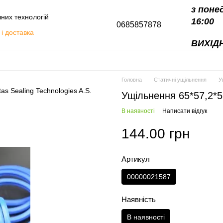
з поне
чних технологій
16:00
0685857878
і доставка
ВИХІДН
алоги
Головна
Статичні ущільнення
У
Ущільнення 65*57,2*5
В наявності
Написати відгук
144.00 грн
Артикул
00000021587
Наявність
В наявності