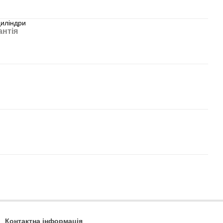
циліндри
антія
Контактна інформація