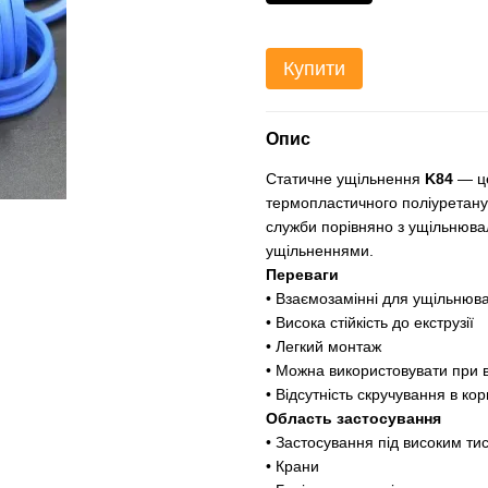
Купити
Опис
Статичне ущільнення
K84
— це
термопластичного поліуретану,
служби порівняно з ущільнюв
ущільненнями.
Переваги
• Взаємозамінні для ущільнюва
• Висока стійкість до екструзії
• Легкий монтаж
• Можна використовувати при 
• Відсутність скручування в кор
Область застосування
• Застосування під високим ти
• Крани