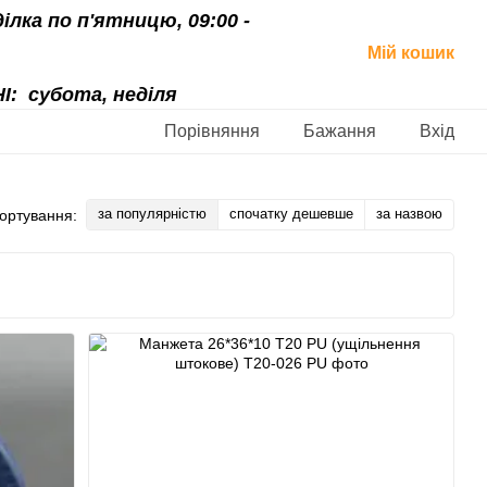
ділка по п'ятницю, 09:00 -
Мій кошик
І:
субота, неділя
Порівняння
Бажання
Вхід
за популярністю
спочатку дешевше
за назвою
ортування: