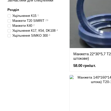
Запчастини для спецтехніки
Розділ
Ущільнення К15
1
Манжети Т20 SIMRIT
29
Манжети К40
2
Ущільнення К17, К54, DK108
4
Ущільнення SIMKO 300
6
Манжета 22*30*5,7 Т2
штокове)
58.00 грн/шт.