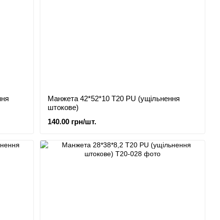
ння
Манжета 42*52*10 Т20 PU (ущільнення
штокове)
140.00 грн/шт.