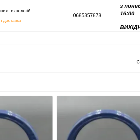
з поне
чних технологій
16:00
0685857878
і доставка
ВИХІДН
алоги
С