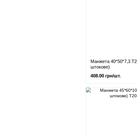
Манжета 40*50*7,3 Т2
штокове)
408.00 грн/шт.