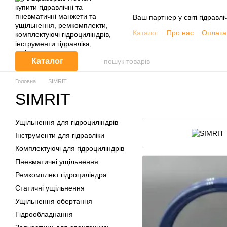
Перейти до основного контенту
Ваш партнер у світі гідравлі
Каталог
Про нас
Оплата 
Обмін та повернення
Контактна інформація
Каталог
Корисна інформація, Кат
Договір публічної оферти
Головна
SIMRIT
Відгуки про магазин
SIMRIT
Ущільнення для гідроциліндрів
Інструменти для гідравліки
Комплектуючі для гідроциліндрів
Пневматичні ущільнення
Ремкомплект гідроциліндра
Статичні ущільнення
Ущільнення обертання
Гідрообладнання