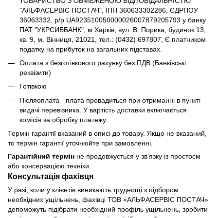
ТОВАРИСТВО З ОБМЕЖЕНОЮ ВІДПОВІДАЛЬНІСТЮ
"АЛЬФАСЕРВІС ПОСТАЧ", ІПН 360633302286, ЄДРПОУ
36063332, р/р UA923510050000026007879205793 у банку
ПАТ "УКРСИББАНК", м.Харків, вул. В. Порика, будинок 13,
кв. 9, м. Вінниця, 21021, тел.: (0432) 697807, Є платником
податку на прибуток на загальних підставах.
Оплата з безготівкового рахунку без ПДВ (Банківські
реквізити)
Готівкою
Післяоплата - плата провадиться при отриманні в пункті
видачі перевізника. У вартість доставки включається
комісія за обробку платежу.
Термін гарантії вказаний в описі до товару. Якщо не вказаний,
то термін гарантії уточнюйте при замовленні.
Гарантійний термін
не продовжується у зв’язку із простоєм
або консервацією техніки.
Консультація фахівця
У разі, коли у клієнтів виникають труднощі з підбором
необхідних ущільнень, фахівці ТОВ «АЛЬФАСЕРВІС ПОСТАЧ»
допоможуть підібрати необхідний профіль ущільнень, зробити