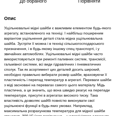
До обраного
Порівняти
Опис
Ущільнювальні мідні шайби є важливим елементом будь-якого
агрегату, встановленого на техніці. І найбільш поширеним
варіантом ущільнення деталі стала мідна ущільнювальна
шайба. Зустріти її можна і в техніці сільськогосподарського
призначення, і в будь-якому іншому спец-транспорті, і у
звичайних автомобілях. Ущільнювальні мідні шайби часто
використовуються при ремонті паливних систем, трансмісії,
гальмівної системи, всі види гідравлічних і пневматичних
сполук. Так як асортимент цих деталей досить широкий,
необхідно правильно вибирати розмір шайби, враховуючи її
пластичність і перепад температур в агрегаті. Переваги шайби
з міді засновані на перевагах самого цього матеріалу. Мідь
пластична, а це значить, що вона швидко реагує на перепади
температури, присутні в агрегатах високого тиску. Така
властивість дозволяє шайбі повністю виконувати свої
ущільнюючі функції в будь-яких умовах. Наприклад,
максимальна розрахункова температура для мідної шайби
становить 300 °C (для порівняння – у алюмінієвого елемента