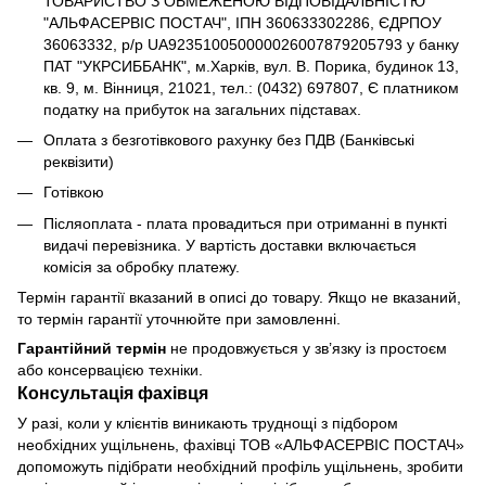
ТОВАРИСТВО З ОБМЕЖЕНОЮ ВІДПОВІДАЛЬНІСТЮ
"АЛЬФАСЕРВІС ПОСТАЧ", ІПН 360633302286, ЄДРПОУ
36063332, р/р UA923510050000026007879205793 у банку
ПАТ "УКРСИББАНК", м.Харків, вул. В. Порика, будинок 13,
кв. 9, м. Вінниця, 21021, тел.: (0432) 697807, Є платником
податку на прибуток на загальних підставах.
Оплата з безготівкового рахунку без ПДВ (Банківські
реквізити)
Готівкою
Післяоплата - плата провадиться при отриманні в пункті
видачі перевізника. У вартість доставки включається
комісія за обробку платежу.
Термін гарантії вказаний в описі до товару. Якщо не вказаний,
то термін гарантії уточнюйте при замовленні.
Гарантійний термін
не продовжується у зв’язку із простоєм
або консервацією техніки.
Консультація фахівця
У разі, коли у клієнтів виникають труднощі з підбором
необхідних ущільнень, фахівці ТОВ «АЛЬФАСЕРВІС ПОСТАЧ»
допоможуть підібрати необхідний профіль ущільнень, зробити