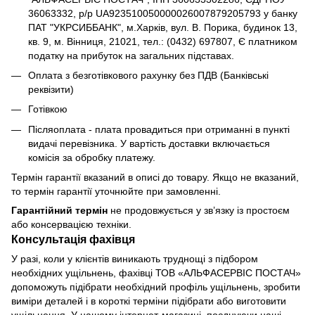
36063332, р/р UA923510050000026007879205793 у банку
ПАТ "УКРСИББАНК", м.Харків, вул. В. Порика, будинок 13,
кв. 9, м. Вінниця, 21021, тел.: (0432) 697807, Є платником
податку на прибуток на загальних підставах.
Оплата з безготівкового рахунку без ПДВ (Банківські
реквізити)
Готівкою
Післяоплата - плата провадиться при отриманні в пункті
видачі перевізника. У вартість доставки включається
комісія за обробку платежу.
Термін гарантії вказаний в описі до товару. Якщо не вказаний,
то термін гарантії уточнюйте при замовленні.
Гарантійний термін
не продовжується у зв’язку із простоєм
або консервацією техніки.
Консультація фахівця
У разі, коли у клієнтів виникають труднощі з підбором
необхідних ущільнень, фахівці ТОВ «АЛЬФАСЕРВІС ПОСТАЧ»
допоможуть підібрати необхідний профіль ущільнень, зробити
виміри деталей і в короткі терміни підібрати або виготовити