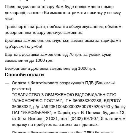
Після надсилання товару Вам буде повідомлено номер
декларації, за якою Ви зможете отримати посилку у своєму
місті.
Транспортні витрати, пов'язані з обслуговуванням, обміном,
поверненням товару оплачує замовник.
Доставка замовлень оплачується замовником за тарифами
кур'єрської служби!
Вартість доставки замовлень від 70 грн. за умови суми
замовлення до 1000 грн.
Безкоштовна доставка замовлень від 1000 грн.
Способи оплати:
Оплата з безготівкового розрахунку з ПДВ (Банківські
реквізити)
ТОВАРИСТВО З ОБМЕЖЕНОЮ ВІДПОВІДАЛЬНІСТЮ
"АЛЬФАСЕРВІС ПОСТАЧ", ІПН 360633302286, ЄДРПОУ
36063332, р/р UA923510050000026007879205793 у банку
ПАТ "УКРСИББАНК", м.Харків, вул. В. Порика, будинок 13,
кв. 9, м. Вінниця, 21021, тел.: (0432) 697807, Є платником
податку на прибуток на загальних підставах.
Оплата з безготівкового рахунку без ПДВ (Банківські