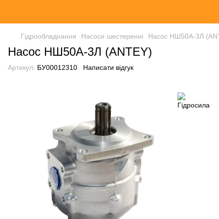
Гідрообладнання
Насоси шестеренні
Насос НШ50А-3Л (AN
Насос НШ50А-3Л (ANTEY)
Артикул:
БУ00012310
Написати відгук