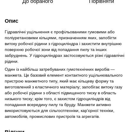
До обраного
Порівняти
Опис
Гідравлічні ущільнення є профільованими гумовими або
поліуретановими кільцями, призначенням яких, запобігти
витоку робочої рідини з гідроциліндра і захистити внутрішню
поверхню робочої зони від попадання пилу та інших
забруднень. У гідроциліндрах застосовуються різні гідравлічні
рідини.
Один із найбільш затребуваних гумотехнічних виробів —
манжета. Це базовий елемент контактного ущільнювального
пристрою манжетного типу, який має кільцеву форму та
виготовлений з еластичного матеріалу; запобігає витоку газу
або робочої рідини з області підвищеного тиску в область
низького тиску; крім того, є захистом гідроциліндрів від
попадання всередину пилу та бруду. Манжети активно
використовуються для сільгосптехніки, кар'єрної техніки,
автомобілів, промислових пристроїв та агрегатів.
Відгуки