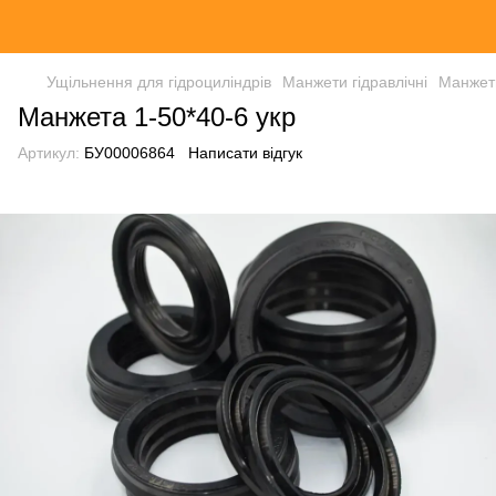
Ущільнення для гідроциліндрів
Манжети гідравлічні
Манжет
Манжета 1-50*40-6 укр
Артикул:
БУ00006864
Написати відгук