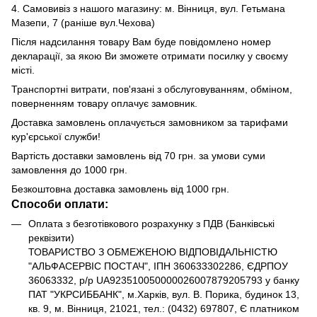
4. Самовивіз з нашого магазину: м. Вінниця, вул. Гетьмана
Мазепи, 7 (раніше вул.Чехова)
Після надсилання товару Вам буде повідомлено номер
декларації, за якою Ви зможете отримати посилку у своєму
місті.
Транспортні витрати, пов'язані з обслуговуванням, обміном,
поверненням товару оплачує замовник.
Доставка замовлень оплачується замовником за тарифами
кур'єрської служби!
Вартість доставки замовлень від 70 грн. за умови суми
замовлення до 1000 грн.
Безкоштовна доставка замовлень від 1000 грн.
Способи оплати:
Оплата з безготівкового розрахунку з ПДВ (Банківські
реквізити)
ТОВАРИСТВО З ОБМЕЖЕНОЮ ВІДПОВІДАЛЬНІСТЮ
"АЛЬФАСЕРВІС ПОСТАЧ", ІПН 360633302286, ЄДРПОУ
36063332, р/р UA923510050000026007879205793 у банку
ПАТ "УКРСИББАНК", м.Харків, вул. В. Порика, будинок 13,
кв. 9, м. Вінниця, 21021, тел.: (0432) 697807, Є платником