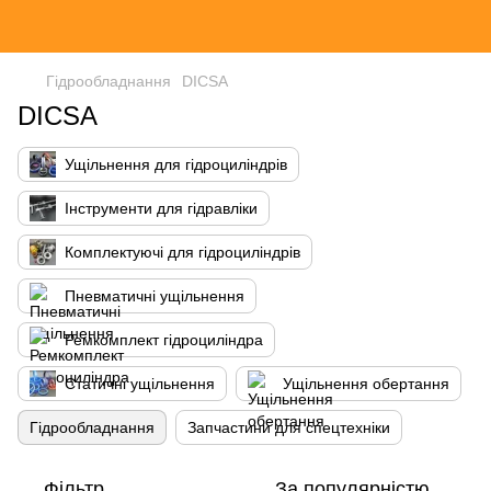
Гідрообладнання
DICSA
DICSA
Ущільнення для гідроциліндрів
Інструменти для гідравліки
Комплектуючі для гідроциліндрів
Пневматичні ущільнення
Ремкомплект гідроциліндра
Статичні ущільнення
Ущільнення обертання
Гідрообладнання
Запчастини для спецтехніки
Фільтр
За популярністю