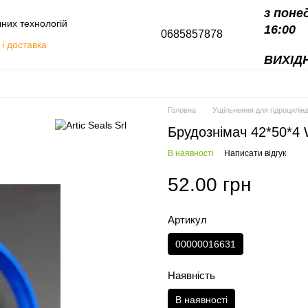
з поне
чних технологій
16:00
0685857878
і доставка
ВИХІДН
алоги
Головна
Ущільнення для гідроцилінд
Брудознімач 42*50*
В наявності
Написати відгук
52.00 грн
Артикул
00000016631
Наявність
В наявності