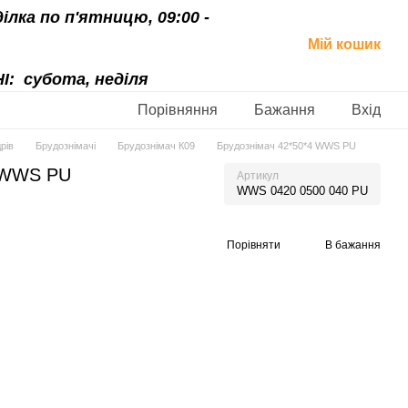
ділка по п'ятницю, 09:00 -
Мій кошик
І:
субота, неділя
Порівняння
Бажання
Вхід
рів
Брудознімачі
Брудознімач К09
Брудознімач 42*50*4 WWS PU
4 WWS PU
Артикул
WWS 0420 0500 040 PU
Порівняти
В бажання