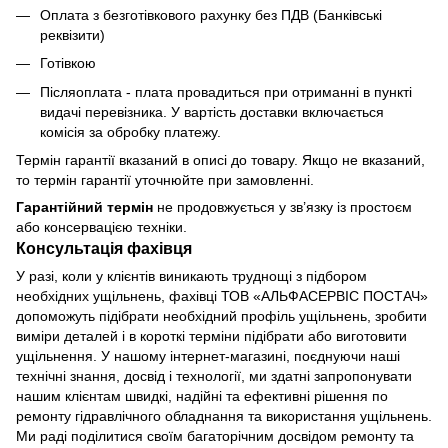
Оплата з безготівкового рахунку без ПДВ (Банківські
реквізити)
Готівкою
Післяоплата - плата провадиться при отриманні в пункті
видачі перевізника. У вартість доставки включається
комісія за обробку платежу.
Термін гарантії вказаний в описі до товару. Якщо не вказаний,
то термін гарантії уточнюйте при замовленні.
Гарантійний термін
не продовжується у зв’язку із простоєм
або консервацією техніки.
Консультація фахівця
У разі, коли у клієнтів виникають труднощі з підбором
необхідних ущільнень, фахівці ТОВ «АЛЬФАСЕРВІС ПОСТАЧ»
допоможуть підібрати необхідний профіль ущільнень, зробити
виміри деталей і в короткі терміни підібрати або виготовити
ущільнення. У нашому інтернет-магазині, поєднуючи наші
технічні знання, досвід і технології, ми здатні запропонувати
нашим клієнтам швидкі, надійні та ефективні рішення по
ремонту гідравлічного обладнання та використання ущільнень.
Ми раді поділитися своїм багаторічним досвідом ремонту та