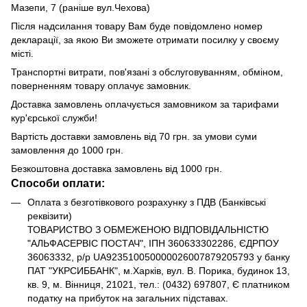
Мазепи, 7 (раніше вул.Чехова)
Після надсилання товару Вам буде повідомлено номер
декларації, за якою Ви зможете отримати посилку у своєму
місті.
Транспортні витрати, пов'язані з обслуговуванням, обміном,
поверненням товару оплачує замовник.
Доставка замовлень оплачується замовником за тарифами
кур'єрської служби!
Вартість доставки замовлень від 70 грн. за умови суми
замовлення до 1000 грн.
Безкоштовна доставка замовлень від 1000 грн.
Способи оплати:
Оплата з безготівкового розрахунку з ПДВ (Банківські
реквізити)
ТОВАРИСТВО З ОБМЕЖЕНОЮ ВІДПОВІДАЛЬНІСТЮ
"АЛЬФАСЕРВІС ПОСТАЧ", ІПН 360633302286, ЄДРПОУ
36063332, р/р UA923510050000026007879205793 у банку
ПАТ "УКРСИББАНК", м.Харків, вул. В. Порика, будинок 13,
кв. 9, м. Вінниця, 21021, тел.: (0432) 697807, Є платником
податку на прибуток на загальних підставах.