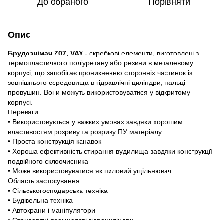
До обраного
Порівняти
Опис
Брудознімач Z07, VAY
- скребкові елементи, виготовлені з
термопластичного поліуретану або резини в металевому
корпусі, що запобігає проникненню сторонніх частинок із
зовнішнього середовища в гідравлічні циліндри, пальці
провушин. Вони можуть використовуватися у відкритому
корпусі.
Переваги
• Використовується у важких умовах завдяки хорошим
властивостям розриву та розриву ПУ матеріалу
• Проста конструкція канавок
• Хороша ефективність стирання вудилища завдяки конструкції
подвійного склоочисника
• Може використовуватися як пиловий ущільнювач
Область застосування
• Сільськогосподарська техніка
• Будівельна техніка
• Автокрани і маніпулятори
• Стандартні промислові гідроциліндри