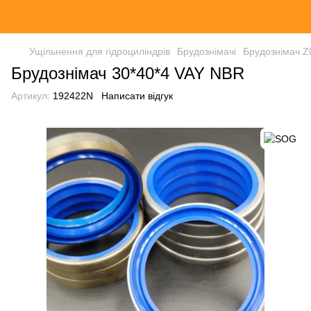
Ущільнення для гідроциліндрів
Брудознімачі
Брудознімач Z
Брудознімач 30*40*4 VAY NBR
Артикул:
192422N
Написати відгук