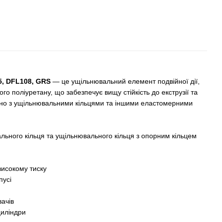
5, DFL108, GRS
— це ущільнювальний елемент подвійної дії,
о поліуретану, що забезпечує вищу стійкість до екструзії та
яно з ущільнювальними кільцями та іншими еластомерними
льного кільця та ущільнювального кільця з опорним кільцем
високому тиску
пусі
ачів
циліндри