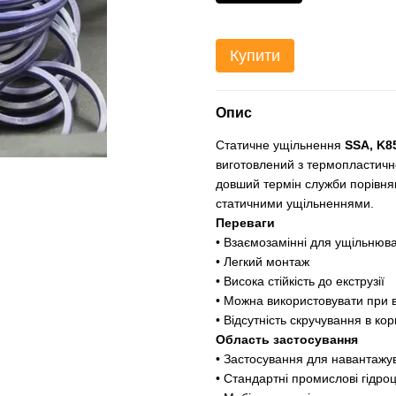
Купити
Опис
Статичне ущільнення
SSA, K8
виготовлений з термопластичног
довший термін служби порівн
статичними ущільненнями.
Переваги
• Взаємозамінні для ущільнюва
• Легкий монтаж
• Висока стійкість до екструзії
• Можна використовувати при 
• Відсутність скручування в кор
Область застосування
• Застосування для навантажув
• Стандартні промислові гідро