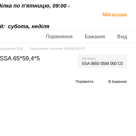
ділка по п'ятницю, 09:00 -
Мій кошик
І:
субота, неділя
Порівняння
Бажання
Вхід
щільнення SSA
Ущільнення статичне SSA 65*59,4*5
SSA 65*59,4*5
Артикул
SSA 0650 0594 050 C0
Порівняти
В бажання