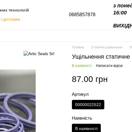
з поне
чних технологій
16:00
0685857878
і доставка
ВИХІДН
алоги
Головна
Статичні ущільнення
У
Ущільнення статичне 
В наявності
Написати відгук
87.00 грн
Артикул
00000022522
Наявність
В наявності