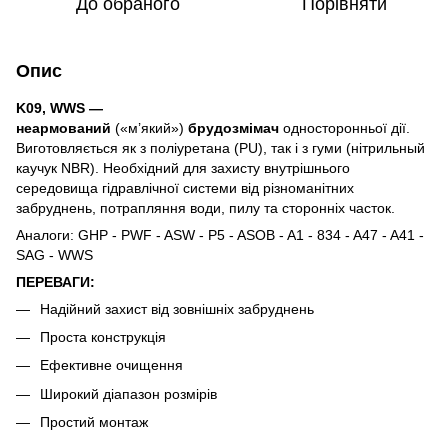
До обраного
Порівняти
Опис
K09, WWS —
неармований
(«м’який»)
брудозмімач
односторонньої дії.
Виготовляється як з поліуретана (PU), так і з гуми (нітрильный
каучук NBR). Необхідний для захисту внутрішнього
середовища гідравлічної системи від різноманітних
забруднень, потрапляння води, пилу та сторонніх часток.
Аналоги: GHP - PWF - ASW - P5 - ASOB - A1 - 834 - A47 - A41 -
SAG - WWS
ПЕРЕВАГИ:
Надійний захист від зовнішніх забруднень
Проста конструкція
Ефективне очищення
Широкий діапазон розмірів
Простий монтаж