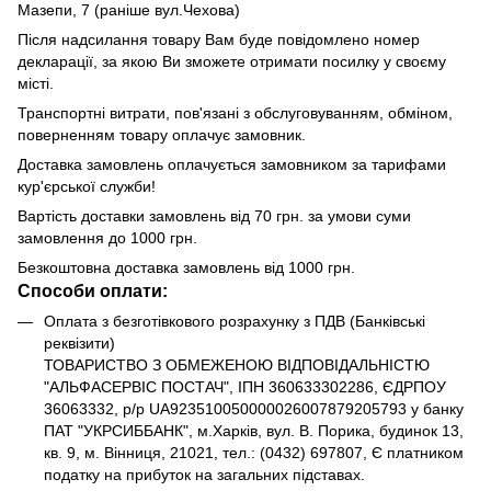
Мазепи, 7 (раніше вул.Чехова)
Після надсилання товару Вам буде повідомлено номер
декларації, за якою Ви зможете отримати посилку у своєму
місті.
Транспортні витрати, пов'язані з обслуговуванням, обміном,
поверненням товару оплачує замовник.
Доставка замовлень оплачується замовником за тарифами
кур'єрської служби!
Вартість доставки замовлень від 70 грн. за умови суми
замовлення до 1000 грн.
Безкоштовна доставка замовлень від 1000 грн.
Способи оплати:
Оплата з безготівкового розрахунку з ПДВ (Банківські
реквізити)
ТОВАРИСТВО З ОБМЕЖЕНОЮ ВІДПОВІДАЛЬНІСТЮ
"АЛЬФАСЕРВІС ПОСТАЧ", ІПН 360633302286, ЄДРПОУ
36063332, р/р UA923510050000026007879205793 у банку
ПАТ "УКРСИББАНК", м.Харків, вул. В. Порика, будинок 13,
кв. 9, м. Вінниця, 21021, тел.: (0432) 697807, Є платником
податку на прибуток на загальних підставах.