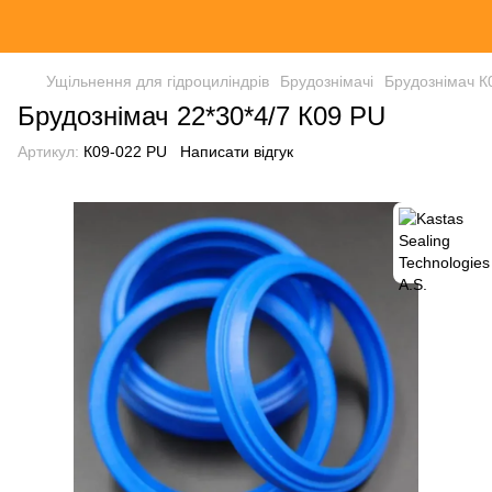
Ущільнення для гідроциліндрів
Брудознімачі
Брудознімач К
Брудознімач 22*30*4/7 К09 PU
Артикул:
К09-022 PU
Написати відгук