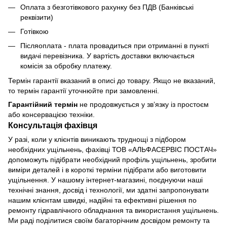
Оплата з безготівкового рахунку без ПДВ (Банківські
реквізити)
Готівкою
Післяоплата - плата провадиться при отриманні в пункті
видачі перевізника. У вартість доставки включається
комісія за обробку платежу.
Термін гарантії вказаний в описі до товару. Якщо не вказаний,
то термін гарантії уточнюйте при замовленні.
Гарантійний термін
не продовжується у зв’язку із простоєм
або консервацією техніки.
Консультація фахівця
У разі, коли у клієнтів виникають труднощі з підбором
необхідних ущільнень, фахівці ТОВ «АЛЬФАСЕРВІС ПОСТАЧ»
допоможуть підібрати необхідний профіль ущільнень, зробити
виміри деталей і в короткі терміни підібрати або виготовити
ущільнення. У нашому інтернет-магазині, поєднуючи наші
технічні знання, досвід і технології, ми здатні запропонувати
нашим клієнтам швидкі, надійні та ефективні рішення по
ремонту гідравлічного обладнання та використання ущільнень.
Ми раді поділитися своїм багаторічним досвідом ремонту та